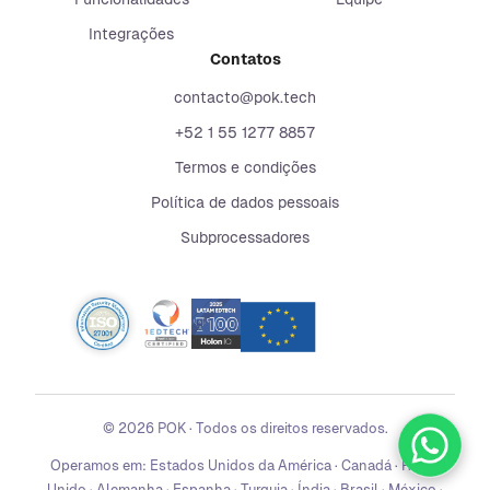
Integrações
Contatos
contacto@pok.tech
+52 1 55 1277 8857
Termos e condições
Política de dados pessoais
Subprocessadores
©
2026
POK
·
Todos os direitos reservados.
Operamos em:
Estados Unidos da América · Canadá · Reino
Unido · Alemanha · Espanha · Turquia · Índia · Brasil · México ·