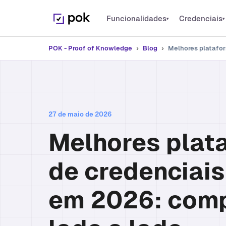
Funcionalidades
Credenciais
▾
▾
PLATAFORMA
Credenciai
POK - Proof of Knowledge
›
Blog
›
Melhores platafor
Emita creden
Funcionalidades
Tudo que o POK pode fazer
Microcred
Reconheça 
Emissão em Massa
específicas
Milhares de credenciais de uma
vez
27 de maio de 2026
Open Bad
Padrão 1EdT
Integrações
Melhores plat
Conecte suas plataformas
de credenciais
em 2026: comp