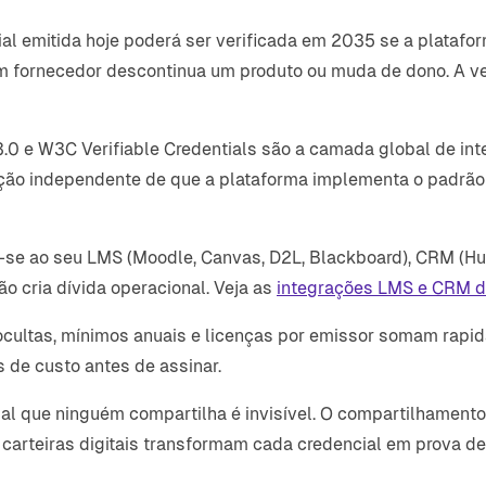
l emitida hoje poderá ser verificada em 2035 se a platafo
fornecedor descontinua um produto ou muda de dono. A v
 e W3C Verifiable Credentials são a camada global de inter
ão independente de que a plataforma implementa o padrão co
-se ao seu LMS (Moodle, Canvas, D2L, Blackboard), CRM (Hu
o cria dívida operacional. Veja as
integrações LMS e CRM 
cultas, mínimos anuais e licenças por emissor somam rapid
de custo antes de assinar.
l que ninguém compartilha é invisível. O compartilhamento 
 carteiras digitais transformam cada credencial em prova 