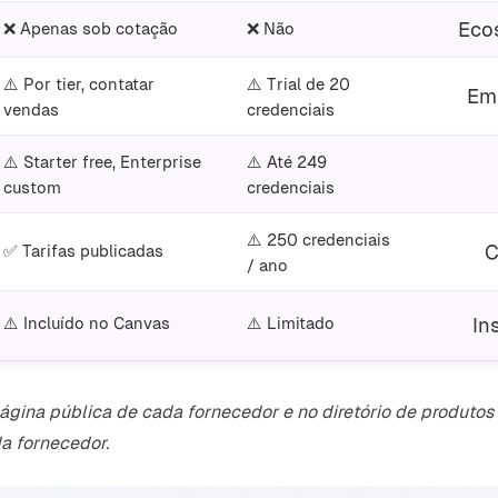
Ecos
❌ Apenas sob cotação
❌ Não
⚠️ Por tier, contatar
⚠️ Trial de 20
Emi
vendas
credenciais
⚠️ Starter free, Enterprise
⚠️ Até 249
custom
credenciais
⚠️ 250 credenciais
C
✅ Tarifas publicadas
/ ano
⚠️ Incluído no Canvas
⚠️ Limitado
In
 página pública de cada fornecedor e no diretório de produto
a fornecedor.