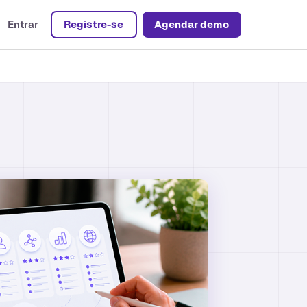
Entrar
Registre-se
Agendar demo
nais
ão