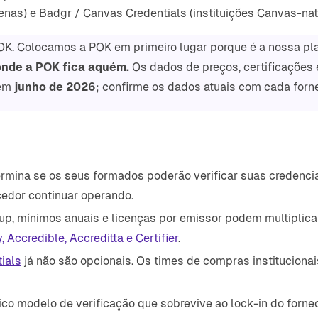
enas) e Badgr / Canvas Credentials (instituições Canvas-nat
OK. Colocamos a POK em primeiro lugar porque é a nossa 
onde a POK fica aquém.
Os dados de preços, certificações
 em
junho de 2026
; confirme os dados atuais com cada forne
rmina se os seus formados poderão verificar suas credencia
cedor continuar operando.
p, mínimos anuais e licenças por emissor podem multiplicar 
ccredible, Accreditta e Certifier
.
ials
já não são opcionais. Os times de compras instituciona
co modelo de verificação que sobrevive ao lock-in do forne