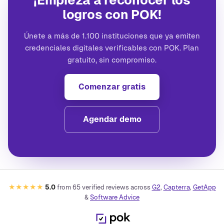
¡Empieza a reconocer los
logros con POK!
Únete a más de 1.100 instituciones que ya emiten
credenciales digitales verificables con POK. Plan
gratuito, sin compromiso.
Comenzar gratis
Agendar demo
★★★★★
5.0
from
65
verified reviews across
G2
,
Capterra
,
GetApp
&
Software Advice