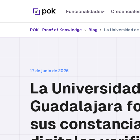
Funcionalidades
Credenciale
▾
PLATAFORMA
Credencia
POK - Proof of Knowledge
›
Blog
›
La Universidad de
Emite crede
Funcionalidades
Todo lo que POK puede hacer
Microcred
Reconoce c
Emisión Masiva
Miles de credenciales a la vez
Open Bad
17 de junio de 2026
Estándar 1E
Integraciones
La Universidad
Conecta con tus plataformas
Guadalajara f
sus constanci